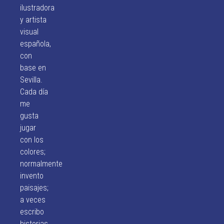
ilustradora
y artista
visual
española,
con
base en
Sevilla.
Cada día
me
gusta
jugar
con los
colores;
normalmente
invento
paisajes;
a veces
escribo
historias,