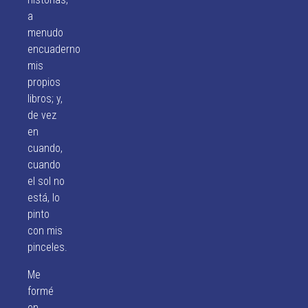
a
menudo
encuaderno
mis
propios
libros; y,
de vez
en
cuando,
cuando
el sol no
está, lo
pinto
con mis
pinceles.
Me
formé
en