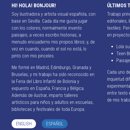
HI! HOLA! BONJOUR!
ÚLTIMOS 
Soy ilustradora y artista visual española, con
Trabajo prin
base en Sevilla. Cada día me gusta jugar
editoriales, 
con los colores; normalmente invento
textiles. P
paisajes; a veces escribo historias, a
en proyectos
menudo encuaderno mis propios libros; y, de
Lola su
vez en cuando, cuando el sol no está, lo
Teen B
pinto con mis pinceles.
Paisaj
Me formé en Madrid, Edimburgo, Granada y
Cada uno de
Bruselas, y mi trabajo ha sido reconocido en
inquietud dif
la Feria del Libro Infantil de Bolonia y
experimentac
expuesto en España, Francia y Bélgica.
entre texto
Además de ilustrar, imparto talleres
de mis traba
artísticos para niños y adultos en escuelas,
bibliotecas y festivales de toda Europa.
ENGLISH
ESPAÑOL