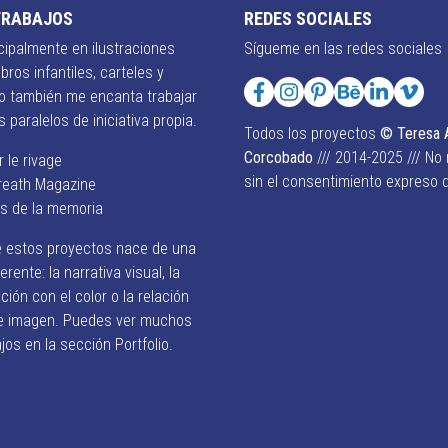
TRABAJOS
REDES SOCIALES
cipalmente en ilustraciones
Sígueme en las redes sociales
libros infantiles, carteles y
ero también me encanta trabajar
 paralelos de iniciativa propia.
Todos los proyectos
© Teresa 
Corcobado
/// 2014-2025 /// No
r le rivage
sin el consentimiento expreso d
reath Magazine
es de la memoria
 estos proyectos nace de una
erente: la narrativa visual, la
ión con el color o la relación
 e imagen. Puedes ver muchos
jos en la sección Portfolio.