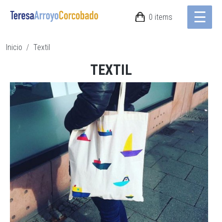
☰
Pasar al contenido principal
0 items
Ruta de navegación
Inicio
Textil
TEXTIL