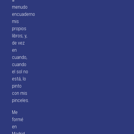
menudo
encuaderno
mis
propios
libros; y,
de vez
en
cuando,
cuando
el sol no
está, lo
pinto
con mis
pinceles.
Me
formé
en
Madrid,