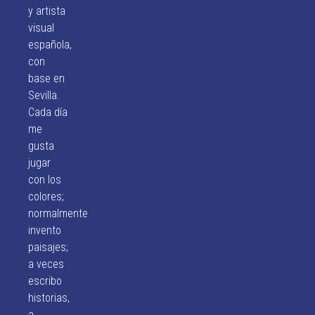
y artista
visual
española,
con
base en
Sevilla.
Cada día
me
gusta
jugar
con los
colores;
normalmente
invento
paisajes;
a veces
escribo
historias,
a