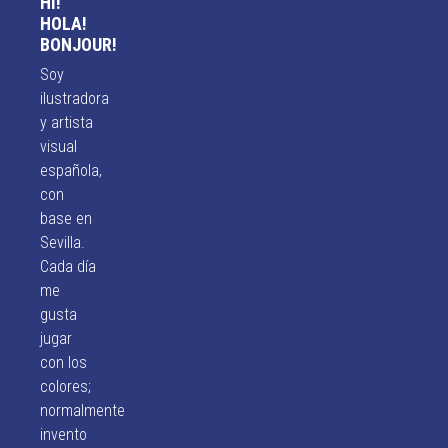
HI!
HOLA!
BONJOUR!
Soy
ilustradora
y artista
visual
española,
con
base en
Sevilla.
Cada día
me
gusta
jugar
con los
colores;
normalmente
invento