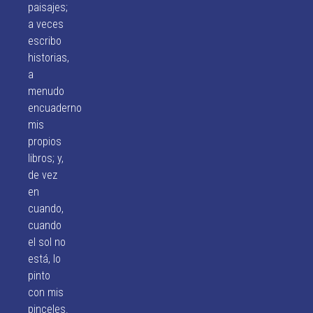
paisajes;
a veces
escribo
historias,
a
menudo
encuaderno
mis
propios
libros; y,
de vez
en
cuando,
cuando
el sol no
está, lo
pinto
con mis
pinceles.