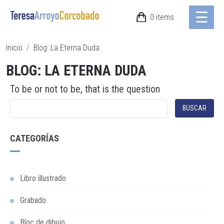
☰
Pasar al contenido principal
0 items
Ruta de navegación
Inicio
Blog: La Eterna Duda
BLOG: LA ETERNA DUDA
To be or not to be, that is the question
BUSCAR
CATEGORÍAS
Libro illustrado
Grabado
Bloc de dibujo