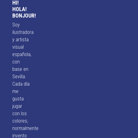
HI!
HOLA!
BONJOUR!
Soy
ilustradora
y artista
visual
española,
con
base en
Sevilla.
Cada día
me
gusta
jugar
con los
colores;
normalmente
invento