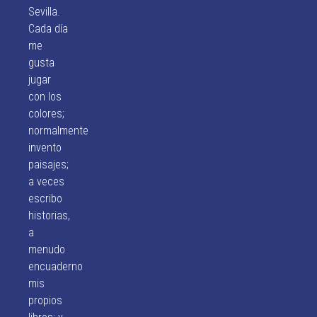
Sevilla.
Cada día
me
gusta
jugar
con los
colores;
normalmente
invento
paisajes;
a veces
escribo
historias,
a
menudo
encuaderno
mis
propios