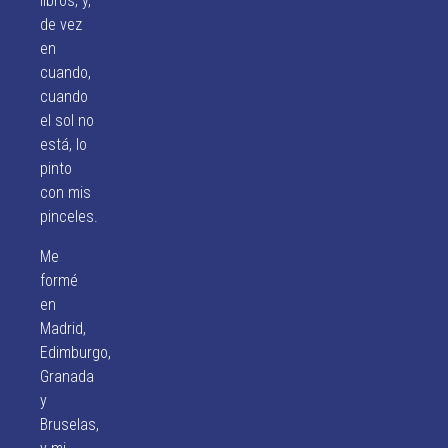
libros; y,
de vez
en
cuando,
cuando
el sol no
está, lo
pinto
con mis
pinceles.
Me
formé
en
Madrid,
Edimburgo,
Granada
y
Bruselas,