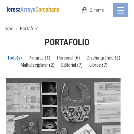
☰
Pasar al contenido principal
0 items
Ruta de navegación
Inicio
Portafolio
PORTAFOLIO
Todo(s)
Pinturas (1)
Personal (6)
Diseño gráfico (6)
Multidisciplinar (2)
Editorial (7)
Libros (7)