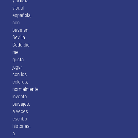
y artista
visual
española,
con
base en
Sevilla.
Cada día
me
gusta
jugar
con los
colores;
normalmente
invento
paisajes;
a veces
escribo
historias,
a