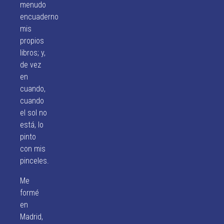
menudo
encuaderno
mis
propios
libros; y,
de vez
en
cuando,
cuando
el sol no
está, lo
pinto
con mis
pinceles.
Me
formé
en
Madrid,