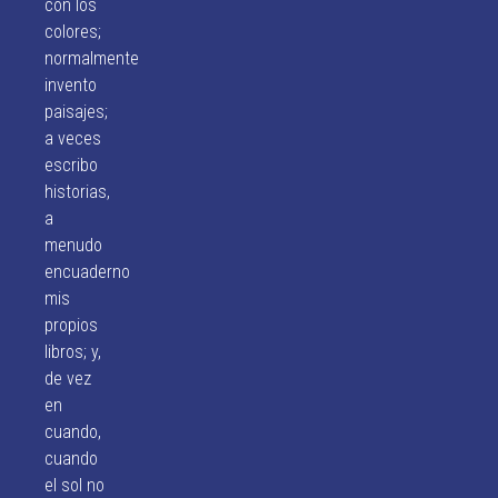
con los
colores;
normalmente
invento
paisajes;
a veces
escribo
historias,
a
menudo
encuaderno
mis
propios
libros; y,
de vez
en
cuando,
cuando
el sol no