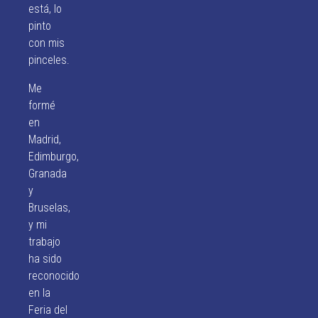
está, lo
pinto
con mis
pinceles.
Me
formé
en
Madrid,
Edimburgo,
Granada
y
Bruselas,
y mi
trabajo
ha sido
reconocido
en la
Feria del